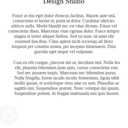
Design Studio
Fusce at nisi eget dolor rhoncus facilisis. Mauris ante nisl,
consectetur et luctus et, porta ut dolor. Curabitur ultricies
ultrices nulla. Morbi blandit nec est vitae dictum. Etiam vel
consectetur diam. Maecenas vitae egestas dolor. Fusce tempor
magna at tortor aliquet finibus. Sed eu nunc sit amet elit
euismod faucibus. Class aptent taciti sociosqu ad litora
torquent per conubia nostra, per inceptos himenaeos. Duis
gravida eget neque vel vulputate.
Cras eu elit congue, placerat dui ut, tincidunt nisl. Nulla leo
elit, pharetra bibendum justo quis, cursus consectetur erat.
Sed nec posuere turpis. Maecenas nec bibendum purus.
Nulla fringilla, lorem iaculis iaculis fermentum, ligula nibh
mollis ipsum, et scelerisque risus ante eu sem. Phasellus ac
sagittis nisi. Suspendisse potenti. Nunc volutpat dui ipsum.
Suspendisse potenti. In feugiat malesuada nisi quis laoreet.