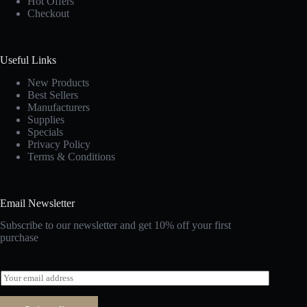
Hot Offers
Checkout
Useful Links
New Products
Best Sellers
Manufacturers
Supplies
Specials
Privacy Policy
Terms & Conditions
Email Newsletter
Subscribe to our newsletter and get 10% off your first
purchase
E
m
a