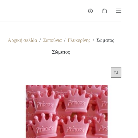
Μετάβαση
στο
Καλάθι
περιεχόμενο
Αγορών
Αρχική σελίδα
/
Σαπούνια
/
Γλυκερίνης
/
Σώματος
Σώματος