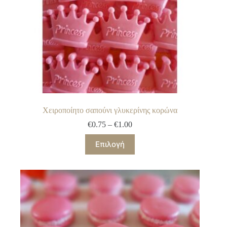
Χειροποίητο σαπούνι γλυκερίνης κορώνα
Price
€
0.75
–
€
1.00
range:
Αυτό
€0.75
Επιλογή
το
through
προϊόν
€1.00
έχει
πολλαπλές
παραλλαγές.
Οι
επιλογές
μπορούν
να