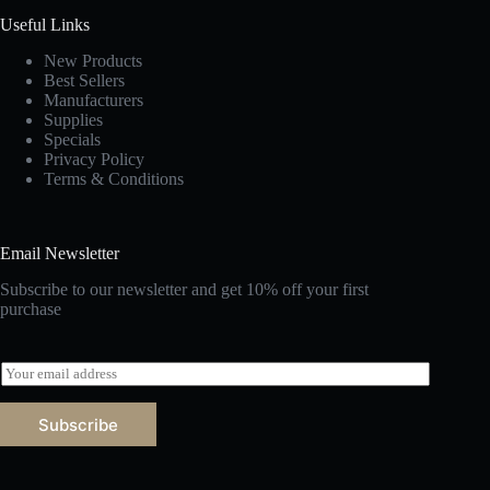
Useful Links
New Products
Best Sellers
Manufacturers
Supplies
Specials
Privacy Policy
Terms & Conditions
Email Newsletter
Subscribe to our newsletter and get 10% off your first
purchase
E
m
a
Subscribe
i
l
A
*
l