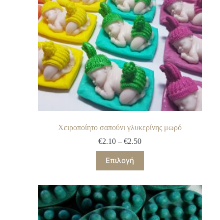
Χειροποίητο σαπούνι γλυκερίνης μωρό
€
2.10
–
€
2.50
Επιλογή