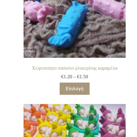
Χειροποίητο σαπούνι γλυκερίνης καραμέλα
€
1.20
–
€
1.50
Επιλογή