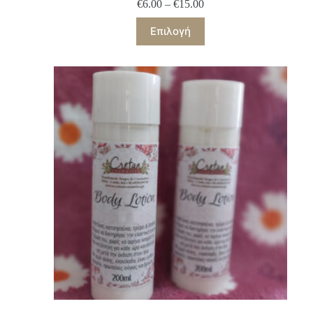
€
6.00
–
€
15.00
Επιλογή