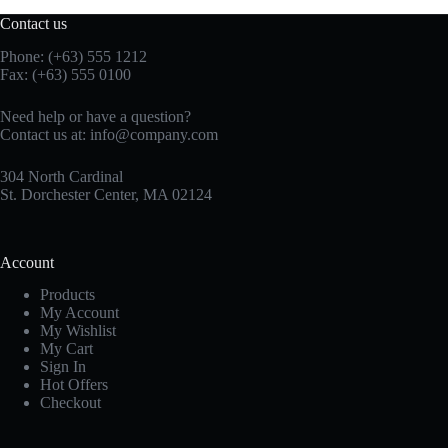
Contact us
Phone: (+63) 555 1212
Fax: (+63) 555 0100
Need help or have a question?
Contact us at:
info@company.com
304 North Cardinal
St. Dorchester Center, MA 02124
Account
Products
My Account
My Wishlist
My Cart
Sign In
Hot Offers
Checkout