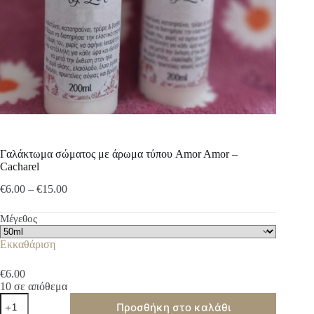
Γαλάκτωμα σώματος με άρωμα τύπου Amor Amor –
Cacharel
Price
€
6.00
–
€
15.00
range:
€6.00
Μέγεθος
through
€15.00
Εκκαθάριση
€
6.00
10 σε απόθεμα
Γαλάκτωμα
Προσθήκη στο καλάθι
σώματος