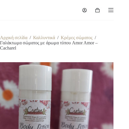
Μετάβαση
στο
Καλάθι
περιεχόμενο
Αγορών
Αρχική σελίδα
/
Καλλυντικά
/
Κρέμες σώματος
/
Γαλάκτωμα σώματος με άρωμα τύπου Amor Amor –
Cacharel