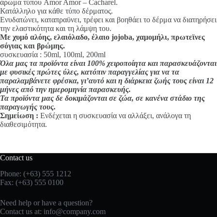
άρωμα τύπου Amor Amor – Cacharel.
Κατάλληλο για κάθε τύπο δέρματος.
Ενυδατώνει, καταπραϋνει, τρέφει και βοηθάει το δέρμα να διατηρήσει
την ελαστικότητα και τη λάμψη του.
Με χυμό αλόης, ελαιόλαδο, έλαιο jojoba, χαμομήλι, πρωτεϊνες
σόγιας και βρώμης.
συσκευασία : 50ml, 100ml, 200ml
Όλα μας τα προϊόντα είναι 100% χειροποίητα και παρασκευάζονται
με φυσικές πρώτες ύλες, κατόπιν παραγγελίας για να τα
παραλαμβάνετε φρέσκα, γι’αυτό και η διάρκεια ζωής τους είναι 12
μήνες από την ημερομηνία παρασκευής.
Τα προϊόντα μας δε δοκιμάζονται σε ζώα, σε κανένα στάδιο της
παραγωγής τους.
Σημείωση :
Ενδέχεται η συσκευασία να αλλάξει, ανάλογα τη
διαθεσιμότητα.
Contact us
Phone: (+63) 555 1212
Fax: (+63) 555 0100
Need help or have a question?
Contact us at:
info@company.com