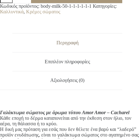
με
A
Κωδικός προϊόντος:
body-milk-50-1-1-1-1-1-1
Κατηγορίες:
άρωμα
l
Καλλυντικά
,
Κρέμες σώματος
τύπου
t
Amor
e
Amor
r
-
n
Cacharel
a
ποσότητα
Περιγραφή
t
i
v
Επιπλέον πληροφορίες
e
:
Αξιολογήσεις (0)
Γαλάκτωμα σώματος με άρωμα τύπου Amor Amor – Cacharel
Κάθε εποχή το δέρμα καταπονείται από την έκθεση στον ήλιο, τον
αέρα, τη θάλασσα ή το κρύο.
Η δική μας πρόταση για εσάς που δεν θέλετε ένα βαρύ και “λαδερό”
προϊόν ενυδάτωσης, είναι το γαλάκτωμα σώματος στο αγαπημένο σας