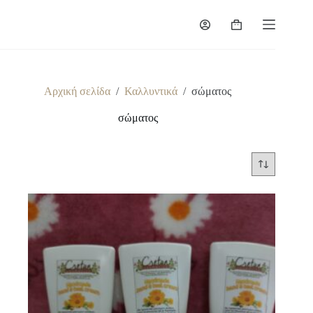
Μετάβαση
στο
Καλάθι
περιεχόμενο
Αγορών
Αρχική σελίδα
/
Καλλυντικά
/
σώματος
σώματος