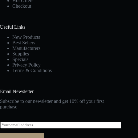
Hot Offers
Checkout
Useful Links
New Products
Best Sellers
Manufacturers
Supplies
Specials
Privacy Policy
Terms & Conditions
Email Newsletter
Subscribe to our newsletter and get 10% off your first
purchase
E
m
a