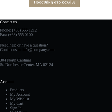
Προσθήκη στο καλάθι
Contact us
Phone: (+63) 555 1212
Fax: (+63) 555 0100
Need help or have a question?
Contact us at:
info@company.com
304 North Cardinal
St. Dorchester Center, MA 02124
Account
Products
My Account
My Wishlist
My Cart
Sign In