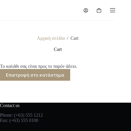
Μετάβαση
στο
Καλάθι
περιεχόμενο
Αγορών
Αρχική σελίδα
/
Cart
Cart
Το καλάθι σας είναι προς το παρόν άδειο.
Επιστροφή στο κατάστημα
Contact us
Phone: (+63) 555 1212
Fax: (+63) 555 0100