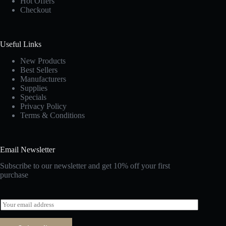
Hot Offers
Checkout
Useful Links
New Products
Best Sellers
Manufacturers
Supplies
Specials
Privacy Policy
Terms & Conditions
Email Newsletter
Subscribe to our newsletter and get 10% off your first
purchase
E
m
a