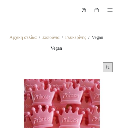
Μετάβαση
στο
Καλάθι
περιεχόμενο
Αγορών
Αρχική σελίδα
/
Σαπούνια
/
Γλυκερίνης
/
Vegan
Vegan