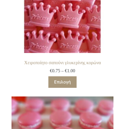
Χειροποίητο σαπούνι γλυκερίνης κορώνα
Price
€
0.75
–
€
1.00
range:
Αυτό
€0.75
Επιλογή
το
through
προϊόν
€1.00
έχει
πολλαπλές
παραλλαγές.
Οι
επιλογές
μπορούν
να