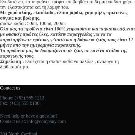
Ενυδατώνει, καταπραϋνει, τρέφει και βοηθάει το δέρμα να διατηρήσει
την ελαστικότητα και τη λάμψη του.
Με χυμό αλόης, ελαιόλαδο, έλαιο jojoba, χαμομήλι, πρωτεϊνες
σόγιας και βρώμης.
συσκευασία : 50ml, 100ml, 200ml
Όλα μας τα προϊόντα είναι 100% χειροποίητα και παρασκευάζονται
με φυσικές πρώτες ύλες, κατόπιν παραγγελίας για να τα
παραλαμβάνετε φρέσκα, γι’αυτό και η διάρκεια ζωής τους είναι 12
μήνες από την ημερομηνία παρασκευής.
Τα προϊόντα μας δε δοκιμάζονται σε ζώα, σε κανένα στάδιο της
παραγωγής τους.
Σημείωση :
Ενδέχεται η συσκευασία να αλλάξει, ανάλογα τη
διαθεσιμότητα.
Contact us
Phone: (+63) 555 1212
Fax: (+63) 555 0100
Need help or have a question?
Contact us at:
info@company.com
304 North Cardinal