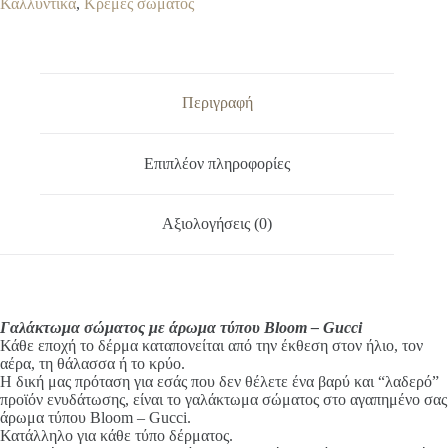
l
Καλλυντικά
,
Κρέμες σώματος
τύπου
t
Bloom
e
-
r
Gucci
n
ποσότητα
a
Περιγραφή
t
i
v
Επιπλέον πληροφορίες
e
:
Αξιολογήσεις (0)
Γαλάκτωμα σώματος με άρωμα τύπου Bloom – Gucci
Κάθε εποχή το δέρμα καταπονείται από την έκθεση στον ήλιο, τον
αέρα, τη θάλασσα ή το κρύο.
Η δική μας πρόταση για εσάς που δεν θέλετε ένα βαρύ και “λαδερό”
προϊόν ενυδάτωσης, είναι το γαλάκτωμα σώματος στο αγαπημένο σας
άρωμα τύπου Bloom – Gucci.
Κατάλληλο για κάθε τύπο δέρματος.