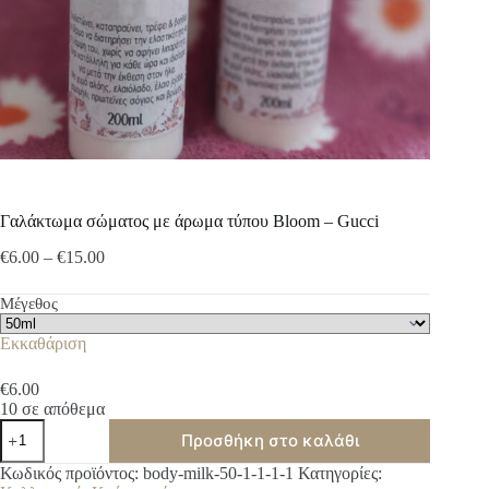
Γαλάκτωμα σώματος με άρωμα τύπου Bloom – Gucci
Price
€
6.00
–
€
15.00
range:
€6.00
Μέγεθος
through
€15.00
Εκκαθάριση
€
6.00
10 σε απόθεμα
Γαλάκτωμα
Προσθήκη στο καλάθι
σώματος
με
A
Κωδικός προϊόντος:
body-milk-50-1-1-1-1
Κατηγορίες:
άρωμα