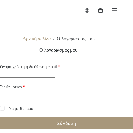
Μετάβαση
στο
Καλάθι
περιεχόμενο
Αγορών
Αρχική σελίδα
/
Ο λογαριασμός μου
Ο λογαριασμός μου
Απαιτείται
Όνομα χρήστη ή διεύθυνση email
*
Απαιτείται
Συνθηματικό
*
A
Να με θυμάσαι
l
t
Σύνδεση
e
r