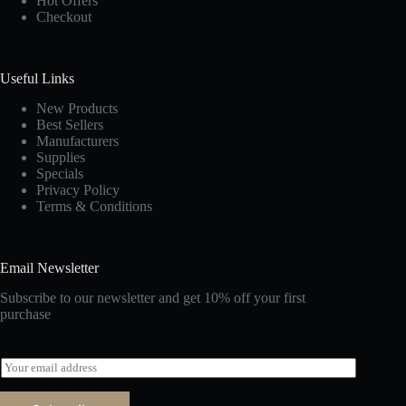
Hot Offers
Checkout
Useful Links
New Products
Best Sellers
Manufacturers
Supplies
Specials
Privacy Policy
Terms & Conditions
Email Newsletter
Subscribe to our newsletter and get 10% off your first
purchase
E
m
a