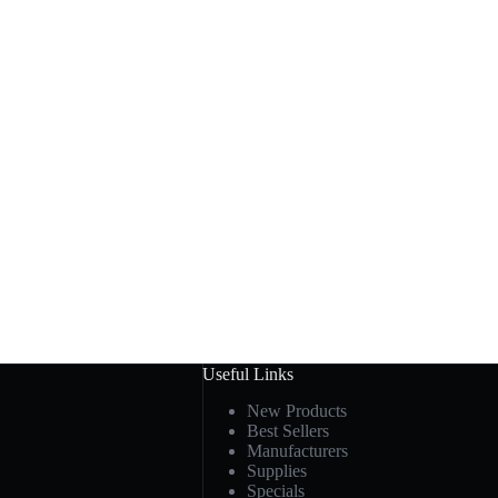
Useful Links
New Products
Best Sellers
Manufacturers
Supplies
Specials