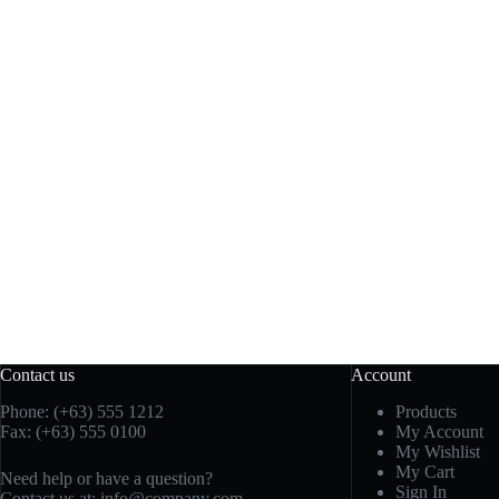
Contact us
Account
Phone: (+63) 555 1212
Products
Fax: (+63) 555 0100
My Account
My Wishlist
My Cart
Need help or have a question?
Sign In
Contact us at:
info@company.com