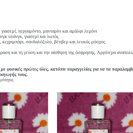
γιασεμί, περγαμόντο, μανταρίνι και αμάλφι λεμόνι
νγκ υλάνγκ, γιασεμί και λωτός
, κεχριμπάρι, σανδαλόξυλο, βέτιβερ και λευκός μόσχος
όραση και τη γεύση και την αίσθηση της όσφρησης. Αργότερα αναπολών
 με φυσικές πρώτες ύλες, κατόπιν παραγγελίας για να τα παραλαμβ
αραγωγής τους.
μότητα.