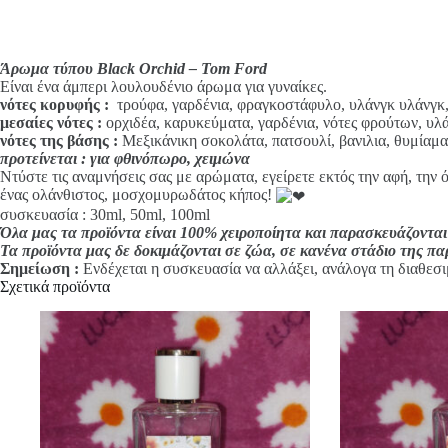
i
v
e
:
Άρωμα τύπου Black Orchid – Tom Ford
Είναι ένα άμπερι λουλουδένιο άρωμα για γυναίκες.
νότες κορυφής
:
τρούφα, γαρδένια, φραγκοστάφυλο, υλάνγκ υλάνγκ, 
μεσαίες νότες :
ορχιδέα, καρυκεύματα, γαρδένια, νότες φρούτων, υλά
νότες της βάσης :
Μεξικάνικη σοκολάτα, πατσουλί, βανιλια, θυμίαμα
προτείνεται : για φθινόπωρο, χειμώνα
Ντύστε τις αναμνήσεις σας με αρώματα, εγείρετε εκτός την αφή, την 
ένας ολάνθιστος, μοσχομυρωδάτος κήπος!
συσκευασία : 30ml, 50ml, 100ml
Όλα μας τα προϊόντα είναι 100% χειροποίητα και παρασκευάζονται
Τα προϊόντα μας δε δοκιμάζονται σε ζώα, σε κανένα στάδιο της π
Σημείωση :
Ενδέχεται η συσκευασία να αλλάξει, ανάλογα τη διαθεσι
Σχετικά προϊόντα