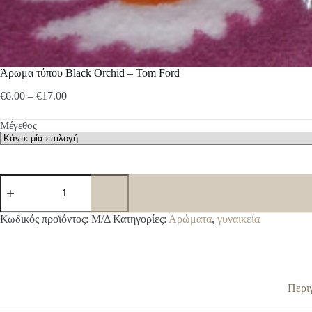
Άρωμα τύπου Black Orchid – Tom Ford
Price
€
6.00
–
€
17.00
range:
€6.00
Μέγεθος
through
€17.00
Άρωμα
τύπου
Black
Orchid
A
Κωδικός προϊόντος:
Μ/Δ
Κατηγορίες:
Αρώματα
,
γυναικεία
-
l
Tom
t
Ford
e
ποσότητα
r
n
Περι
a
t