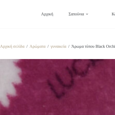
Μετάβαση
στο
περιεχόμενο
Αρχική
Σαπούνια
Κ
Αρχική σελίδα
/
Αρώματα
/
γυναικεία
/
Άρωμα τύπου Black Orchi