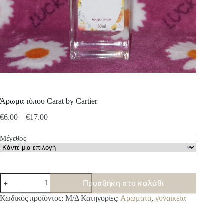
Άρωμα τύπου Carat by Cartier
Price
€
6.00
–
€
17.00
range:
€6.00
Μέγεθος
through
€17.00
Άρωμα
Προσθήκη στο καλάθι
τύπου
Carat
A
Κωδικός προϊόντος:
Μ/Δ
Κατηγορίες:
Αρώματα
,
γυναικεία
by
l
Cartier
t
ποσότητα