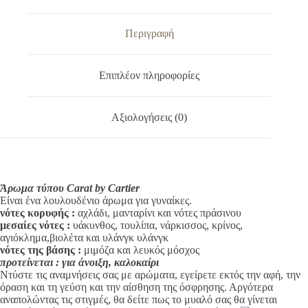
e
r
n
Περιγραφή
a
t
i
Επιπλέον πληροφορίες
v
e
:
Αξιολογήσεις (0)
Άρωμα τύπου Carat by Cartier
Είναι ένα λουλουδένιο άρωμα για γυναίκες.
νότες κορυφής :
αχλάδι, μανταρίνι και νότες πράσινου
μεσαίες νότες :
υάκυνθος, τουλίπα, νάρκισσος, κρίνος,
αγιόκλημα,βιολέτα και υλάνγκ υλάνγκ
νότες της βάσης :
μιμόζα και λευκός μόσχος
προτείνεται : για άνοιξη, καλοκαίρι
Ντύστε τις αναμνήσεις σας με αρώματα, εγείρετε εκτός την αφή, την
όραση και τη γεύση και την αίσθηση της όσφρησης. Αργότερα
αναπολώντας τις στιγμές, θα δείτε πως το μυαλό σας θα γίνεται