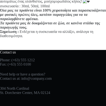
αυτομάτως ένας ολάνθιστος, μοσχομυρωδάτος κήπος!
συσκευασία : 30ml, 50ml, 100ml
Όλα μας τα προϊόντα είναι 100% χειροποίητα και παρασκευάζονται
με φυσικές πρώτες ύλες, κατόπιν παραγγελίας για να τα
παραλαμβάνετε φρέσκα.
Τα προϊόντα μας δε δοκιμάζονται σε ζώα, σε κανένα στάδιο της
παραγωγής τους.
Σημείωση :
Ενδέχεται η συσκευασία να αλλάξει, ανάλογα τη
διαθεσιμότητα.
Contact us
Phone: (+63) 555 1212
Fax: (+63) 555 0100
Need help or have a question?
Contact us at:
info@company.com
304 North Cardinal
St. Dorchester Center, MA 02124