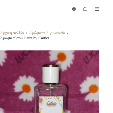
Μετάβαση
στο
Καλάθι
περιεχόμενο
Αγορών
Αρχική σελίδα
/
Αρώματα
/
γυναικεία
/
Άρωμα τύπου Carat by Cartier