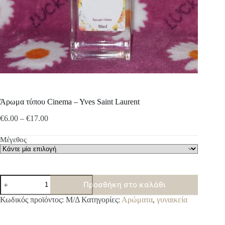
Άρωμα τύπου Cinema – Yves Saint Laurent
Price
€
6.00
–
€
17.00
range:
€6.00
Μέγεθος
through
€17.00
Άρωμα
Προσθήκη στο καλάθι
τύπου
Cinema
A
Κωδικός προϊόντος:
Μ/Δ
Κατηγορίες:
Αρώματα
,
γυναικεία
-
l
Yves
t
Saint