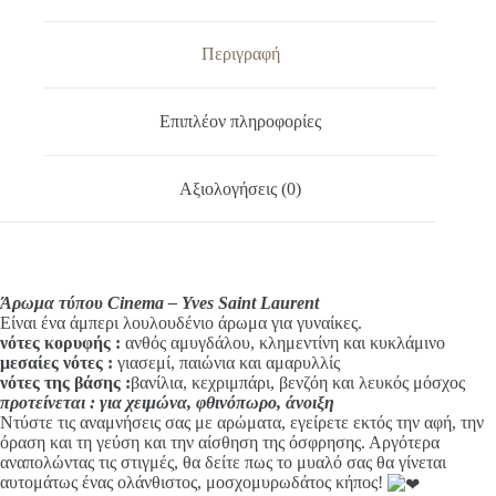
e
Laurent
r
ποσότητα
n
Περιγραφή
a
t
i
Επιπλέον πληροφορίες
v
e
:
Αξιολογήσεις (0)
Άρωμα τύπου Cinema – Yves Saint Laurent
Είναι ένα άμπερι λουλουδένιο άρωμα για γυναίκες.
νότες κορυφής
:
ανθός αμυγδάλου, κλημεντίνη και κυκλάμινο
μεσαίες νότες :
γιασεμί, παιώνια και αμαρυλλίς
νότες της βάσης :
βανίλια, κεχριμπάρι, βενζόη και λευκός μόσχος
προτείνεται : για χειμώνα, φθινόπωρο, άνοιξη
Ντύστε τις αναμνήσεις σας με αρώματα, εγείρετε εκτός την αφή, την
όραση και τη γεύση και την αίσθηση της όσφρησης. Αργότερα
αναπολώντας τις στιγμές, θα δείτε πως το μυαλό σας θα γίνεται
αυτομάτως ένας ολάνθιστος, μοσχομυρωδάτος κήπος!