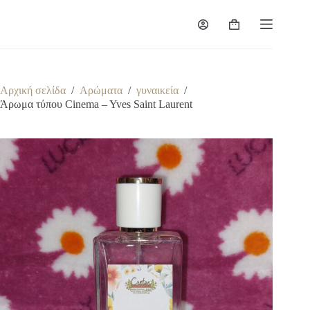
Μετάβαση
στο
Καλάθι
περιεχόμενο
Αγορών
Αρχική σελίδα
/
Αρώματα
/
γυναικεία
/
Άρωμα τύπου Cinema – Yves Saint Laurent