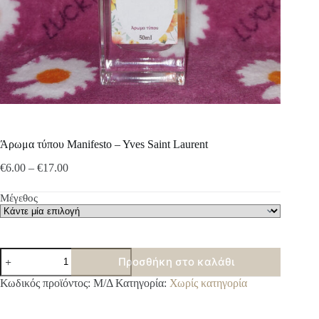
Άρωμα τύπου Manifesto – Yves Saint Laurent
Price
€
6.00
–
€
17.00
range:
€6.00
Μέγεθος
through
€17.00
Άρωμα
Προσθήκη στο καλάθι
τύπου
Manifesto
A
Κωδικός προϊόντος:
Μ/Δ
Κατηγορία:
Χωρίς κατηγορία
-
l
Yves
t
Saint