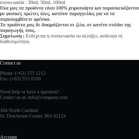
συσκευασία : 30ml, 50ml, 100ml
Όλα μας τα προϊόντα είναι 100% χειροποίητα και παρασκευάζονται
με φυσικές πρώτες ύλες, κατόπιν παραγγελίας για να τα
παραλαμβάνετε φρέσκα.
Τα προϊόντα μας δε δοκιμάζονται σε ζώα, σε κανένα στάδιο της
παραγωγής τους.
Σημείωση :
Ενδέχεται η συσκευασία να αλλάξει, ανάλογα τη
διαθεσιμότητα.
Contact us
Phone: (+63) 555 1212
Fax: (+63) 555 0100
Need help or have a question?
Contact us at:
info@company.com
304 North Cardinal
St. Dorchester Center, MA 02124
Account