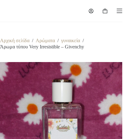
Μετάβαση
στο
Καλάθι
περιεχόμενο
Αγορών
Αρχική σελίδα
/
Αρώματα
/
γυναικεία
/
Άρωμα τύπου Very Irresistible – Givenchy