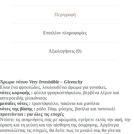
e
ποσότητα
r
n
Περιγραφή
a
t
i
Επιπλέον πληροφορίες
v
e
:
Αξιολογήσεις (0)
Άρωμα τύπου Very Irresistible – Givenchy
Είναι ένα φρουτώδες, λουλουδένιο άρωμα για γυναίκες.
νότες κορυφής :
φύλλα φραγκοστάφυλου, βερβένα λέμον και
αστεροειδής γλυκάνισος
μεσαίες νότες :
τριαντάφυλλο, παιώνια και μανόλια
νότες της βάσης :
ρόδο Τάιφ, μόσχος, βανίλια και πατσουλί
προτείνεται : για όλες τις εποχές
Ντύστε τις αναμνήσεις σας με αρώματα, εγείρετε εκτός την αφή, την
όραση και τη γεύση και την αίσθηση της όσφρησης. Αργότερα
αναπολώντας τις στιγμές, θα δείτε πως το μυαλό σας θα γίνεται