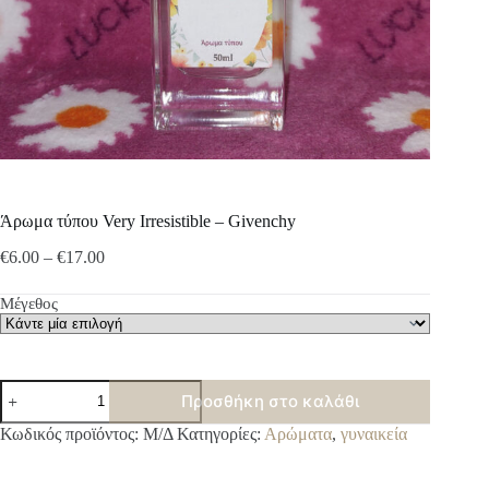
Άρωμα τύπου Very Irresistible – Givenchy
Price
€
6.00
–
€
17.00
range:
€6.00
Μέγεθος
through
€17.00
Άρωμα
Προσθήκη στο καλάθι
τύπου
Very
A
Κωδικός προϊόντος:
Μ/Δ
Κατηγορίες:
Αρώματα
,
γυναικεία
Irresistible
l
-
t
Givenchy