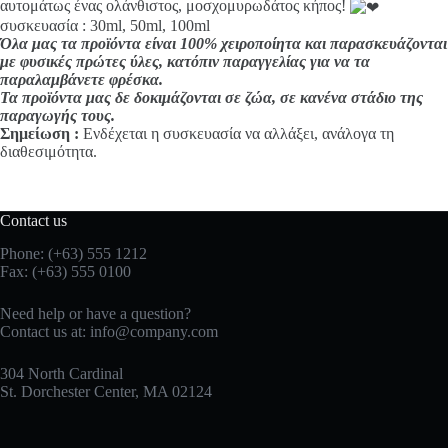
αυτομάτως ένας ολάνθιστος, μοσχομυρωδάτος κήπος!
συσκευασία : 30ml, 50ml, 100ml
Όλα μας τα προϊόντα είναι 100% χειροποίητα και παρασκευάζονται
με φυσικές πρώτες ύλες, κατόπιν παραγγελίας για να τα
παραλαμβάνετε φρέσκα.
Τα προϊόντα μας δε δοκιμάζονται σε ζώα, σε κανένα στάδιο της
παραγωγής τους.
Σημείωση :
Ενδέχεται η συσκευασία να αλλάξει, ανάλογα τη
διαθεσιμότητα.
Contact us
Phone: (+63) 555 1212
Fax: (+63) 555 0100
Need help or have a question?
Contact us at:
info@company.com
304 North Cardinal
St. Dorchester Center, MA 02124