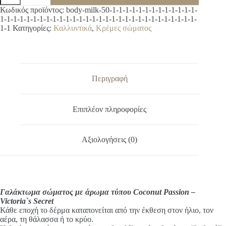
με
A
Κωδικός προϊόντος:
body-milk-50-1-1-1-1-1-1-1-1-1-1-1-1-1-
άρωμα
l
1-1-1-1-1-1-1-1-1-1-1-1-1-1-1-1-1-1-1-1-1-1-1-1-1-1-1-1-1-1-
τύπου
t
1-1
Κατηγορίες:
Καλλυντικά
,
Κρέμες σώματος
Coconut
e
Passion
r
-
n
Victoria`s
a
Secret
t
ποσότητα
Περιγραφή
i
v
e
Επιπλέον πληροφορίες
:
Αξιολογήσεις (0)
Γαλάκτωμα σώματος με άρωμα τύπου Coconut Passion –
Victoria`s Secret
Κάθε εποχή το δέρμα καταπονείται από την έκθεση στον ήλιο, τον
αέρα, τη θάλασσα ή το κρύο.