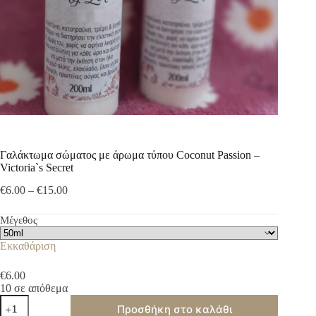
Γαλάκτωμα σώματος με άρωμα τύπου Coconut Passion –
Victoria`s Secret
Price
€
6.00
–
€
15.00
range:
€6.00
Μέγεθος
through
€15.00
Εκκαθάριση
€
6.00
10 σε απόθεμα
Γαλάκτωμα
Προσθήκη στο καλάθι
σώματος