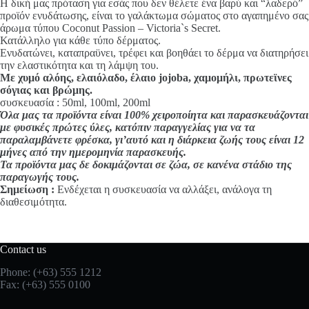
Η δική μας πρόταση για εσάς που δεν θέλετε ένα βαρύ και “λαδερό”
προϊόν ενυδάτωσης, είναι το γαλάκτωμα σώματος στο αγαπημένο σας
άρωμα τύπου Coconut Passion – Victoria`s Secret.
Κατάλληλο για κάθε τύπο δέρματος.
Ενυδατώνει, καταπραϋνει, τρέφει και βοηθάει το δέρμα να διατηρήσει
την ελαστικότητα και τη λάμψη του.
Με χυμό αλόης, ελαιόλαδο, έλαιο jojoba, χαμομήλι, πρωτεϊνες
σόγιας και βρώμης.
συσκευασία : 50ml, 100ml, 200ml
Όλα μας τα προϊόντα είναι 100% χειροποίητα και παρασκευάζονται
με φυσικές πρώτες ύλες, κατόπιν παραγγελίας για να τα
παραλαμβάνετε φρέσκα, γι’αυτό και η διάρκεια ζωής τους είναι 12
μήνες από την ημερομηνία παρασκευής.
Τα προϊόντα μας δε δοκιμάζονται σε ζώα, σε κανένα στάδιο της
παραγωγής τους.
Σημείωση :
Ενδέχεται η συσκευασία να αλλάξει, ανάλογα τη
διαθεσιμότητα.
Contact us
Phone: (+63) 555 1212
Fax: (+63) 555 0100