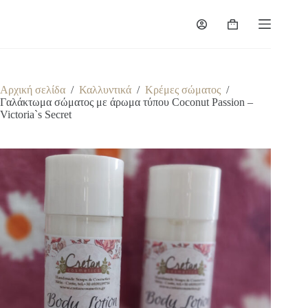
Μετάβαση
στο
Καλάθι
περιεχόμενο
Αγορών
Αρχική σελίδα
/
Καλλυντικά
/
Κρέμες σώματος
/
Γαλάκτωμα σώματος με άρωμα τύπου Coconut Passion –
Victoria`s Secret