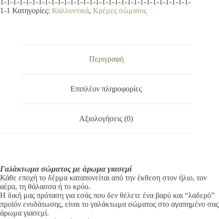
l
1-1-1-1-1-1-1-1-1-1-1-1-1-1-1-1-1-1-1-1-1-1-1-1-1-1-1-1-1-1-
γιασεμί
t
1-1
Κατηγορίες:
Καλλυντικά
,
Κρέμες σώματος
ποσότητα
e
r
n
a
t
Περιγραφή
i
v
e
Επιπλέον πληροφορίες
:
Αξιολογήσεις (0)
Γαλάκτωμα σώματος με άρωμα γιασεμί
Κάθε εποχή το δέρμα καταπονείται από την έκθεση στον ήλιο, τον
αέρα, τη θάλασσα ή το κρύο.
Η δική μας πρόταση για εσάς που δεν θέλετε ένα βαρύ και “λαδερό”
προϊόν ενυδάτωσης, είναι το γαλάκτωμα σώματος στο αγαπημένο σας
άρωμα γιασεμί.