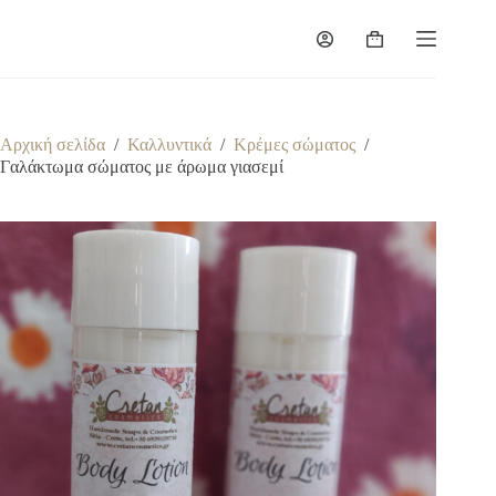
Μετάβαση
στο
Καλάθι
περιεχόμενο
Αγορών
Αρχική σελίδα
/
Καλλυντικά
/
Κρέμες σώματος
/
Γαλάκτωμα σώματος με άρωμα γιασεμί