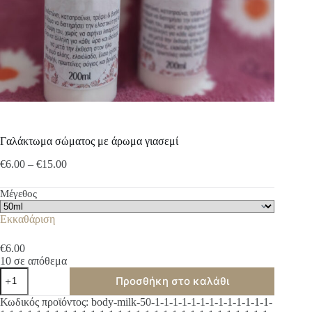
Γαλάκτωμα σώματος με άρωμα γιασεμί
Price
€
6.00
–
€
15.00
range:
€6.00
Μέγεθος
through
€15.00
Εκκαθάριση
€
6.00
10 σε απόθεμα
Γαλάκτωμα
Προσθήκη στο καλάθι
σώματος
με
A
Κωδικός προϊόντος:
body-milk-50-1-1-1-1-1-1-1-1-1-1-1-1-1-
άρωμα