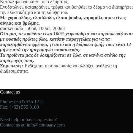
Κατάλληλο για κάθε τύπο δέρματος.
Ενυδατώνει, καταπραϋνει, τρέφει και βοηθάει το δέρμα να διατηρήσει
την ελαστικότητα και τη λάμψη του.
Με χυμό αλόης, ελαιόλαδο, έλαιο jojoba, χαμομήλι, πρωτεϊνες
σόγιας και βρώμης.
συσκευασία : 50ml, 100ml, 200ml
Όλα μας τα προϊόντα είναι 100% χειροποίητα και παρασκευάζονται
με φυσικές πρώτες ύλες, κατόπιν παραγγελίας για να τα
παραλαμβάνετε φρέσκα, γι’αυτό και η διάρκεια ζωής τους είναι 12
μήνες από την ημερομηνία παρασκευής.
Τα προϊόντα μας δε δοκιμάζονται σε ζώα, σε κανένα στάδιο της
παραγωγής τους.
Σημείωση :
Ενδέχεται η συσκευασία να αλλάξει, ανάλογα τη
διαθεσιμότητα.
Contact us
Phone: (+63) 555 1212
Fax: (+63) 555 0100
Need help or have a question?
Contact us at:
info@company.com