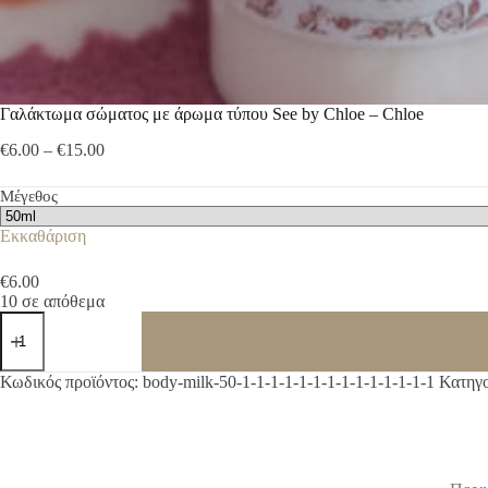
Γαλάκτωμα σώματος με άρωμα τύπου See by Chloe – Chloe
Price
€
6.00
–
€
15.00
range:
€6.00
Μέγεθος
through
€15.00
Εκκαθάριση
€
6.00
10 σε απόθεμα
Γαλάκτωμα
σώματος
με
άρωμα
A
Κωδικός προϊόντος:
body-milk-50-1-1-1-1-1-1-1-1-1-1-1-1-1-1
Κατηγο
τύπου
l
See
t
by
e
Chloe
r
-
n
Chloe