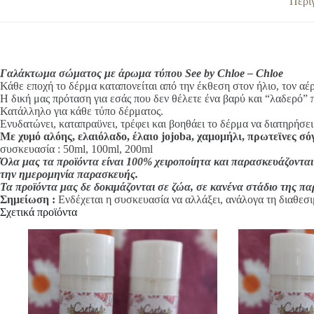
Περι
a
ποσότητα
t
i
v
e
:
Γαλάκτωμα σώματος με άρωμα τύπου See by Chloe – Chloe
Κάθε εποχή το δέρμα καταπονείται από την έκθεση στον ήλιο, τον αέ
Η δική μας πρόταση για εσάς που δεν θέλετε ένα βαρύ και “λαδερό”
Κατάλληλο για κάθε τύπο δέρματος.
Ενυδατώνει, καταπραϋνει, τρέφει και βοηθάει το δέρμα να διατηρήσει
Με χυμό αλόης, ελαιόλαδο, έλαιο jojoba, χαμομήλι, πρωτεϊνες σό
συσκευασία : 50ml, 100ml, 200ml
Όλα μας τα προϊόντα είναι 100% χειροποίητα και παρασκευάζονται 
την ημερομηνία παρασκευής.
Τα προϊόντα μας δε δοκιμάζονται σε ζώα, σε κανένα στάδιο της π
Σημείωση :
Ενδέχεται η συσκευασία να αλλάξει, ανάλογα τη διαθεσι
Σχετικά προϊόντα