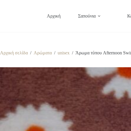
Μετάβαση
στο
περιεχόμενο
Αρχική
Σαπούνια
Κ
Αρχική σελίδα
/
Αρώματα
/
unisex
/
Άρωμα τύπου Afternoon Swim