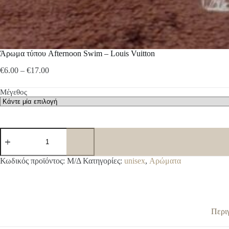
Άρωμα τύπου Afternoon Swim – Louis Vuitton
Price
€
6.00
–
€
17.00
range:
€6.00
Μέγεθος
through
€17.00
Άρωμα
τύπου
Afternoon
Swim
A
Κωδικός προϊόντος:
Μ/Δ
Κατηγορίες:
unisex
,
Αρώματα
-
l
Louis
t
Vuitton
e
ποσότητα
r
n
Περι
a
t