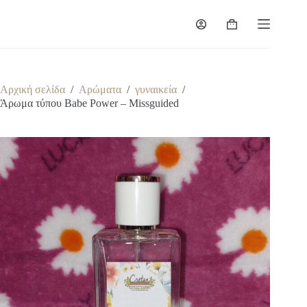
Μετάβαση
στο
Καλάθι
περιεχόμενο
Αγορών
Αρχική σελίδα
/
Αρώματα
/
γυναικεία
/
Άρωμα τύπου Babe Power – Missguided