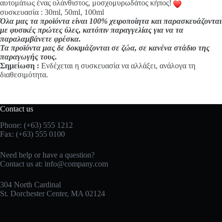
αυτομάτως ένας ολάνθιστος, μοσχομυρωδάτος κήπος!
συσκευασία : 30ml, 50ml, 100ml
Όλα μας τα προϊόντα είναι 100% χειροποίητα και παρασκευάζονται
με φυσικές πρώτες ύλες, κατόπιν παραγγελίας για να τα
παραλαμβάνετε φρέσκα.
Τα προϊόντα μας δε δοκιμάζονται σε ζώα, σε κανένα στάδιο της
παραγωγής τους.
Σημείωση :
Ενδέχεται η συσκευασία να αλλάξει, ανάλογα τη
διαθεσιμότητα.
Contact us
Phone: (+63) 555 1212
Fax: (+63) 555 0100
Need help or have a question?
Contact us at:
info@company.com
304 North Cardinal
St. Dorchester Center, MA 02124