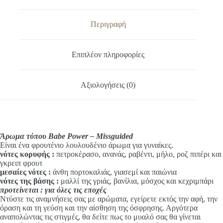
e
ποσότητα
r
n
Περιγραφή
a
t
i
Επιπλέον πληροφορίες
v
e
:
Αξιολογήσεις (0)
Άρωμα τύπου Babe Power – Missguided
Είναι ένα φρουτένιο λουλουδένιο άρωμα για γυναίκες.
νότες κορυφής
:
πετροκέρασο, ανανάς, ραβέντι, μήλο, ροζ πιπέρι και
γκρειπ φρουτ
μεσαίες νότες :
άνθη πορτοκαλιάς, γιασεμί και παιώνια
νότες της βάσης :
μαλλί της γριάς, βανίλια, μόσχος και κεχριμπάρι
προτείνεται : για όλες τις εποχές
Ντύστε τις αναμνήσεις σας με αρώματα, εγείρετε εκτός την αφή, την
όραση και τη γεύση και την αίσθηση της όσφρησης. Αργότερα
αναπολώντας τις στιγμές, θα δείτε πως το μυαλό σας θα γίνεται