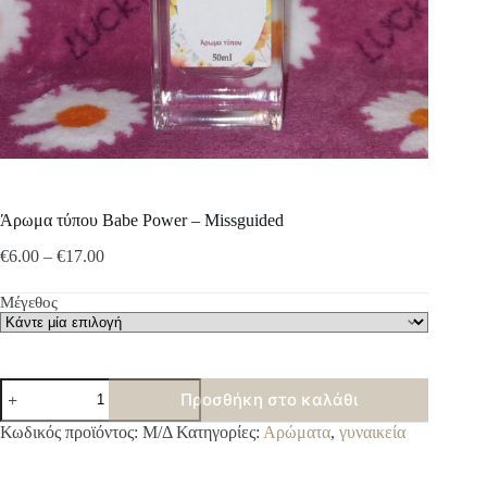
Άρωμα τύπου Babe Power – Missguided
Price
€
6.00
–
€
17.00
range:
€6.00
Μέγεθος
through
€17.00
Άρωμα
Προσθήκη στο καλάθι
τύπου
Babe
A
Κωδικός προϊόντος:
Μ/Δ
Κατηγορίες:
Αρώματα
,
γυναικεία
Power
l
-
t
Missguided