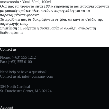
συσκευασία : 30ml, 50ml, 100ml
Όλα μας τα προϊόντα είναι 100% χειροποίητα και παρασκευάζονται
με φυσικές πρώτες ύλες, κατόπιν παραγγελίας για να τα
παραλαμβάνετε φρέσκα.
Τα προϊόντα μας δε δοκιμάζονται σε ζώα, σε κανένα στάδιο της
παραγωγής τους.
Σημείωση :
Ενδέχεται η συσκευασία να αλλάξει, ανάλογα τη
διαθεσιμότητα.
Contact us
Phone: (+63) 555 1212
Fax: (+63) 555 0100
Need help or have a question?
Contact us at:
info@company.com
304 North Cardinal
St. Dorchester Center, MA 02124
Account