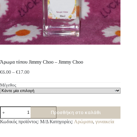
Άρωμα τύπου Jimmy Choo – Jimmy Choo
Price
€
6.00
–
€
17.00
range:
€6.00
Μέγεθος
through
€17.00
Άρωμα
Προσθήκη στο καλάθι
τύπου
Jimmy
A
Κωδικός προϊόντος:
Μ/Δ
Κατηγορίες:
Αρώματα
,
γυναικεία
Choo
l
-
t
Jimmy