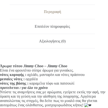
e
Choo
r
ποσότητα
n
Περιγραφή
a
t
i
Επιπλέον πληροφορίες
v
e
:
Αξιολογήσεις (0)
Άρωμα τύπου Jimmy Choo – Jimmy Choo
Είναι ένα φρουτένιο σύπρε άρωμα για γυναίκες.
νότες κορυφής :
αχλάδι, μανταρίνι και νότες πράσινου
μεσαίες νότες :
ορχιδέα
νότες της βάσης :
καραμέλα τόφυ και πατσουλί
προτείνεται : για όλο το χρόνο
Ντύστε τις αναμνήσεις σας με αρώματα, εγείρετε εκτός την αφή, την
όραση και τη γεύση και την αίσθηση της όσφρησης. Αργότερα
αναπολώντας τις στιγμές, θα δείτε πως το μυαλό σας θα γίνεται
αυτομάτως ένας ολάνθιστος, μοσχομυρωδάτος κήπος!