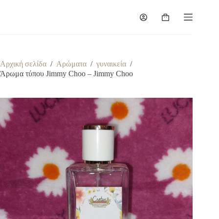
Μετάβαση
στο
Καλάθι
περιεχόμενο
Αγορών
Αρχική σελίδα
/
Αρώματα
/
γυναικεία
/
Άρωμα τύπου Jimmy Choo – Jimmy Choo