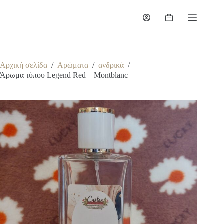
Μετάβαση
στο
Καλάθι
περιεχόμενο
Αγορών
Αρχική σελίδα
/
Αρώματα
/
ανδρικά
/
Άρωμα τύπου Legend Red – Montblanc