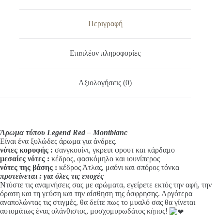
e
ποσότητα
r
n
Περιγραφή
a
t
i
Επιπλέον πληροφορίες
v
e
:
Αξιολογήσεις (0)
Άρωμα τύπου Legend Red – Montblanc
Είναι ένα ξυλώδες άρωμα για άνδρες.
νότες κορυφής
:
σανγκουίνι, γκρειπ φρουτ και κάρδαμο
μεσαίες νότες :
κέδρος, φασκόμηλο και ιουνίπερος
νότες της βάσης :
κέδρος Άτλας, μαόνι και σπόρος τόνκα
προτείνεται : για όλες τις εποχές
Ντύστε τις αναμνήσεις σας με αρώματα, εγείρετε εκτός την αφή, την
όραση και τη γεύση και την αίσθηση της όσφρησης. Αργότερα
αναπολώντας τις στιγμές, θα δείτε πως το μυαλό σας θα γίνεται
αυτομάτως ένας ολάνθιστος, μοσχομυρωδάτος κήπος!