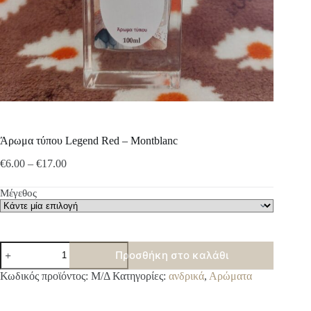
Άρωμα τύπου Legend Red – Montblanc
Price
€
6.00
–
€
17.00
range:
€6.00
Μέγεθος
through
€17.00
Άρωμα
Προσθήκη στο καλάθι
τύπου
Legend
A
Κωδικός προϊόντος:
Μ/Δ
Κατηγορίες:
ανδρικά
,
Αρώματα
Red
l
-
t
Montblanc