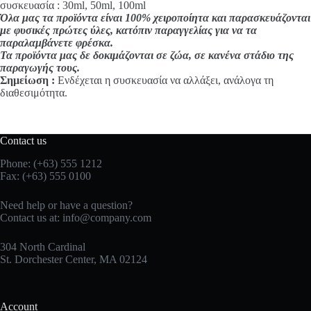
συσκευασία : 30ml, 50ml, 100ml
Όλα μας τα προϊόντα είναι 100% χειροποίητα και παρασκευάζονται
με φυσικές πρώτες ύλες, κατόπιν παραγγελίας για να τα
παραλαμβάνετε φρέσκα.
Τα προϊόντα μας δε δοκιμάζονται σε ζώα, σε κανένα στάδιο της
παραγωγής τους.
Σημείωση :
Ενδέχεται η συσκευασία να αλλάξει, ανάλογα τη
διαθεσιμότητα.
Contact us
Phone: (+63) 555 1212
Fax: (+63) 555 0100
Need help or have a question?
Contact us at:
info@company.com
304 North Cardinal
St. Dorchester Center, MA 02124
Account