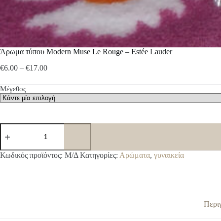
Άρωμα τύπου Modern Muse Le Rouge – Estée Lauder
Price
€
6.00
–
€
17.00
range:
€6.00
Μέγεθος
through
€17.00
Άρωμα
τύπου
Modern
Muse
A
Κωδικός προϊόντος:
Μ/Δ
Κατηγορίες:
Αρώματα
,
γυναικεία
Le
l
Rouge
t
-
e
Estée
r
Lauder
n
ποσότητα
Περι
a
t