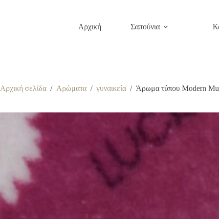
Μετάβαση
στο
περιεχόμενο
Αρχική
Σαπούνια
Κ
Αρχική σελίδα
/
Αρώματα
/
γυναικεία
/
Άρωμα τύπου Modern Mus