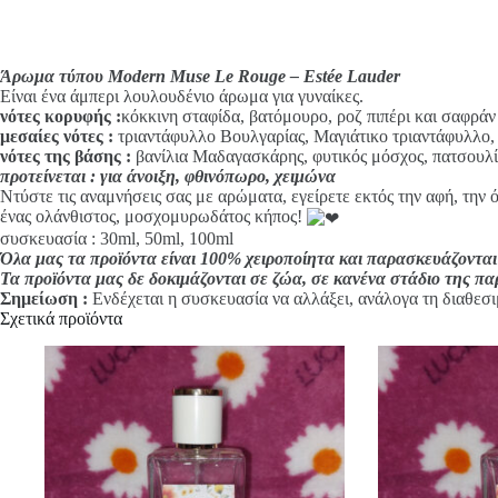
i
v
e
:
Άρωμα τύπου Modern Muse Le Rouge – Estée Lauder
Είναι ένα άμπερι λουλουδένιο άρωμα για γυναίκες.
νότες κορυφής :
κόκκινη σταφίδα, βατόμουρο, ροζ πιπέρι και σαφράν
μεσαίες νότες :
τριαντάφυλλο Βουλγαρίας, Μαγιάτικο τριαντάφυλλο, 
νότες της βάσης :
βανίλια Μαδαγασκάρης, φυτικός μόσχος, πατσουλί 
προτείνεται : για άνοιξη, φθινόπωρο, χειμώνα
Ντύστε τις αναμνήσεις σας με αρώματα, εγείρετε εκτός την αφή, την 
ένας ολάνθιστος, μοσχομυρωδάτος κήπος!
συσκευασία : 30ml, 50ml, 100ml
Όλα μας τα προϊόντα είναι 100% χειροποίητα και παρασκευάζονται
Τα προϊόντα μας δε δοκιμάζονται σε ζώα, σε κανένα στάδιο της π
Σημείωση :
Ενδέχεται η συσκευασία να αλλάξει, ανάλογα τη διαθεσι
Σχετικά προϊόντα