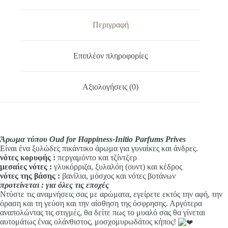
e
Parfums
r
Prives
n
ποσότητα
Περιγραφή
a
t
i
Επιπλέον πληροφορίες
v
e
:
Αξιολογήσεις (0)
Άρωμα τύπου Oud for Happiness-Initio Parfums Prives
Είναι ένα ξυλώδες πικάντικο άρωμα για γυναίκες και άνδρες.
νότες κορυφής
:
περγαμόντο και τζίντζερ
μεσαίες νότες :
γλυκόρριζα, ξυλαλόη (ουντ) και κέδρος
νότες της βάσης :
βανίλια, μόσχος και νότες βοτάνων
προτείνεται : για όλες τις εποχές
Ντύστε τις αναμνήσεις σας με αρώματα, εγείρετε εκτός την αφή, την
όραση και τη γεύση και την αίσθηση της όσφρησης. Αργότερα
αναπολώντας τις στιγμές, θα δείτε πως το μυαλό σας θα γίνεται
αυτομάτως ένας ολάνθιστος, μοσχομυρωδάτος κήπος!