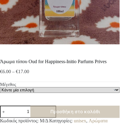
Άρωμα τύπου Oud for Happiness-Initio Parfums Prives
Price
€
6.00
–
€
17.00
range:
€6.00
Μέγεθος
through
€17.00
Άρωμα
Προσθήκη στο καλάθι
τύπου
Oud
A
Κωδικός προϊόντος:
Μ/Δ
Κατηγορίες:
unisex
,
Αρώματα
for
l
Happiness-
t
Initio