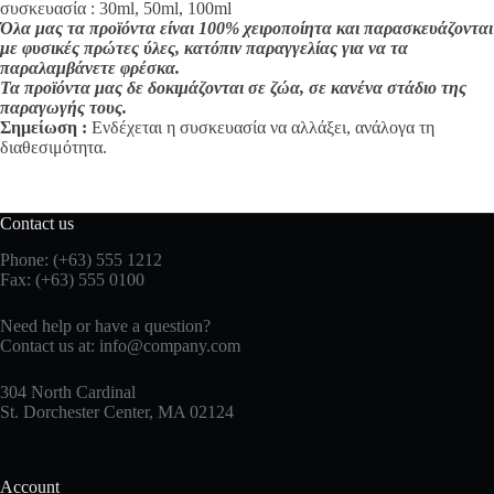
συσκευασία : 30ml, 50ml, 100ml
Όλα μας τα προϊόντα είναι 100% χειροποίητα και παρασκευάζονται
με φυσικές πρώτες ύλες, κατόπιν παραγγελίας για να τα
παραλαμβάνετε φρέσκα.
Τα προϊόντα μας δε δοκιμάζονται σε ζώα, σε κανένα στάδιο της
παραγωγής τους.
Σημείωση :
Ενδέχεται η συσκευασία να αλλάξει, ανάλογα τη
διαθεσιμότητα.
Contact us
Phone: (+63) 555 1212
Fax: (+63) 555 0100
Need help or have a question?
Contact us at:
info@company.com
304 North Cardinal
St. Dorchester Center, MA 02124
Account