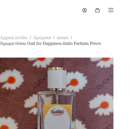
Μετάβαση
στο
Καλάθι
περιεχόμενο
Αγορών
Αρχική σελίδα
/
Αρώματα
/
unisex
/
Άρωμα τύπου Oud for Happiness-Initio Parfums Prives