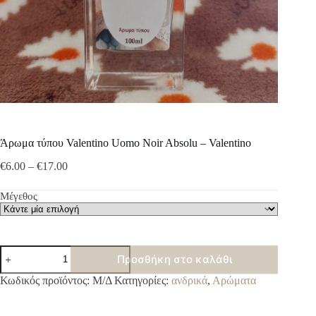
Άρωμα τύπου Valentino Uomo Noir Absolu – Valentino
Price
€
6.00
–
€
17.00
range:
€6.00
Μέγεθος
through
€17.00
Άρωμα
Προσθήκη στο καλάθι
τύπου
Valentino
A
Κωδικός προϊόντος:
Μ/Δ
Κατηγορίες:
ανδρικά
,
Αρώματα
Uomo
l
Noir
t
Absolu