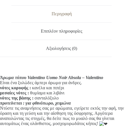
e
-
r
Valentino
n
ποσότητα
Περιγραφή
a
t
i
Επιπλέον πληροφορίες
v
e
:
Αξιολογήσεις (0)
Άρωμα τύπου Valentino Uomo Noir Absolu – Valentino
Είναι ένα ξυλώδες άμπερι άρωμα για άνδρες.
νότες κορυφής
:
κανέλα και πιπέρι
μεσαίες νότες :
θυμίαμα και λιβάνι
νότες της βάσης :
σανταλόξυλο
προτείνεται : για φθινόπωρο, χειμώνα
Ντύστε τις αναμνήσεις σας με αρώματα, εγείρετε εκτός την αφή, την
όραση και τη γεύση και την αίσθηση της όσφρησης. Αργότερα
αναπολώντας τις στιγμές, θα δείτε πως το μυαλό σας θα γίνεται
αυτομάτως ένας ολάνθιστος, μοσχομυρωδάτος κήπος!