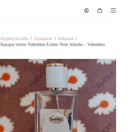
Μετάβαση
στο
Καλάθι
περιεχόμενο
Αγορών
Αρχική σελίδα
/
Αρώματα
/
ανδρικά
/
Άρωμα τύπου Valentino Uomo Noir Absolu – Valentino