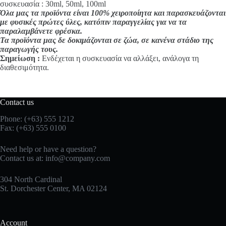
συσκευασία : 30ml, 50ml, 100ml
Όλα μας τα προϊόντα είναι 100% χειροποίητα και παρασκευάζονται
με φυσικές πρώτες ύλες, κατόπιν παραγγελίας για να τα
παραλαμβάνετε φρέσκα.
Τα προϊόντα μας δε δοκιμάζονται σε ζώα, σε κανένα στάδιο της
παραγωγής τους.
Σημείωση :
Ενδέχεται η συσκευασία να αλλάξει, ανάλογα τη
διαθεσιμότητα.
Contact us
Phone: (+63) 555 1212
Fax: (+63) 555 0100
Need help or have a question?
Contact us at:
info@company.com
304 North Cardinal
St. Dorchester Center, MA 02124
Account