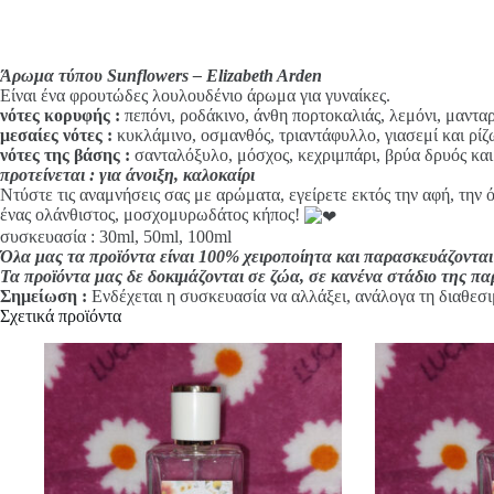
i
v
e
:
Άρωμα τύπου Sunflowers – Elizabeth Arden
Είναι ένα φρουτώδες λουλουδένιο άρωμα για γυναίκες.
νότες κορυφής
:
πεπόνι, ροδάκινο, άνθη πορτοκαλιάς, λεμόνι, μαντα
μεσαίες νότες :
κυκλάμινο, οσμανθός, τριαντάφυλλο, γιασεμί και ρίζ
νότες της βάσης :
σανταλόξυλο, μόσχος, κεχριμπάρι, βρύα δρυός και
προτείνεται : για άνοιξη, καλοκαίρι
Ντύστε τις αναμνήσεις σας με αρώματα, εγείρετε εκτός την αφή, την 
ένας ολάνθιστος, μοσχομυρωδάτος κήπος!
συσκευασία : 30ml, 50ml, 100ml
Όλα μας τα προϊόντα είναι 100% χειροποίητα και παρασκευάζονται
Τα προϊόντα μας δε δοκιμάζονται σε ζώα, σε κανένα στάδιο της π
Σημείωση :
Ενδέχεται η συσκευασία να αλλάξει, ανάλογα τη διαθεσι
Σχετικά προϊόντα