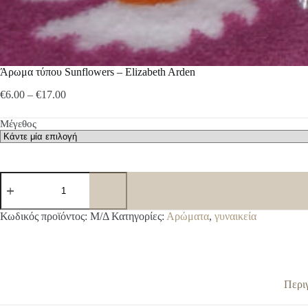
Άρωμα τύπου Sunflowers – Elizabeth Arden
Price
€
6.00
–
€
17.00
range:
€6.00
Μέγεθος
through
€17.00
Άρωμα
τύπου
Sunflowers
-
A
Κωδικός προϊόντος:
Μ/Δ
Κατηγορίες:
Αρώματα
,
γυναικεία
Elizabeth
l
Arden
t
ποσότητα
e
r
n
Περι
a
t