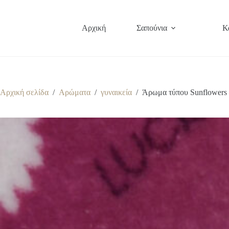
Μετάβαση
στο
περιεχόμενο
Αρχική
Σαπούνια
Κ
Αρχική σελίδα
/
Αρώματα
/
γυναικεία
/
Άρωμα τύπου Sunflowers 