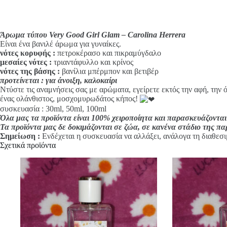
i
v
e
:
Άρωμα τύπου Very Good Girl Glam – Carolina Herrera
Είναι ένα βανιλέ άρωμα για γυναίκες.
νότες κορυφής
:
πετροκέρασο και πικραμύγδαλο
μεσαίες νότες :
τριαντάφυλλο και κρίνος
νότες της βάσης :
βανίλια μπέρμπον και βετιβέρ
προτείνεται : για άνοιξη, καλοκαίρι
Ντύστε τις αναμνήσεις σας με αρώματα, εγείρετε εκτός την αφή, την 
ένας ολάνθιστος, μοσχομυρωδάτος κήπος!
συσκευασία : 30ml, 50ml, 100ml
Όλα μας τα προϊόντα είναι 100% χειροποίητα και παρασκευάζονται
Τα προϊόντα μας δε δοκιμάζονται σε ζώα, σε κανένα στάδιο της π
Σημείωση :
Ενδέχεται η συσκευασία να αλλάξει, ανάλογα τη διαθεσι
Σχετικά προϊόντα