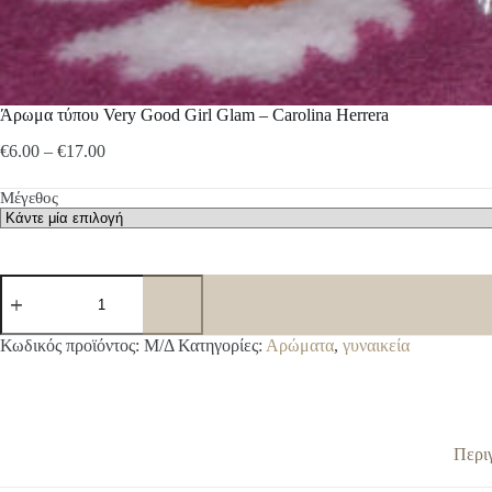
Άρωμα τύπου Very Good Girl Glam – Carolina Herrera
Price
€
6.00
–
€
17.00
range:
€6.00
Μέγεθος
through
€17.00
Άρωμα
τύπου
Very
Good
A
Κωδικός προϊόντος:
Μ/Δ
Κατηγορίες:
Αρώματα
,
γυναικεία
Girl
l
Glam
t
-
e
Carolina
r
Herrera
n
ποσότητα
Περι
a
t