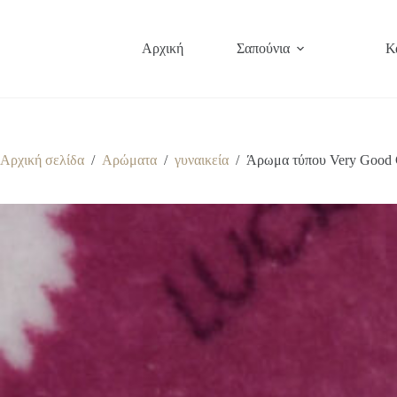
Μετάβαση
στο
περιεχόμενο
Αρχική
Σαπούνια
Κ
Αρχική σελίδα
/
Αρώματα
/
γυναικεία
/
Άρωμα τύπου Very Good Gi