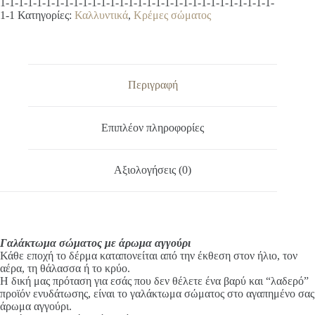
l
1-1-1-1-1-1-1-1-1-1-1-1-1-1-1-1-1-1-1-1-1-1-1-1-1-1-1-1-1-1-
αγγούρι
t
1-1
Κατηγορίες:
Καλλυντικά
,
Κρέμες σώματος
ποσότητα
e
r
n
a
t
Περιγραφή
i
v
e
Επιπλέον πληροφορίες
:
Αξιολογήσεις (0)
Γαλάκτωμα σώματος με άρωμα αγγούρι
Κάθε εποχή το δέρμα καταπονείται από την έκθεση στον ήλιο, τον
αέρα, τη θάλασσα ή το κρύο.
Η δική μας πρόταση για εσάς που δεν θέλετε ένα βαρύ και “λαδερό”
προϊόν ενυδάτωσης, είναι το γαλάκτωμα σώματος στο αγαπημένο σας
άρωμα αγγούρι.