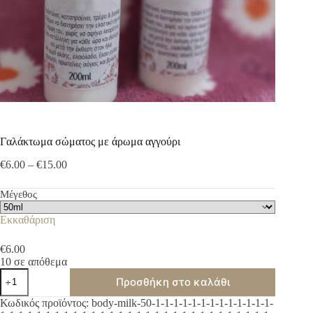
Γαλάκτωμα σώματος με άρωμα αγγούρι
Price
€
6.00
–
€
15.00
range:
€6.00
Μέγεθος
through
€15.00
Εκκαθάριση
€
6.00
10 σε απόθεμα
Γαλάκτωμα
Προσθήκη στο καλάθι
σώματος
με
A
Κωδικός προϊόντος:
body-milk-50-1-1-1-1-1-1-1-1-1-1-1-1-1-
άρωμα