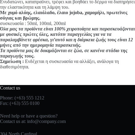
Ενυδατώνει, καταπραϋνει, τρέφει και βοηθάει το δέρμα να διατηρήσει
την ελαστικότητα και τη λάμψη του.
Με χυμό αλόης, ελαιόλαδο, έλαιο jojoba, χαμομήλι, πρωτεϊνες
σόγιας και βρώμης.
συσκευασία : 50ml, 100ml, 200ml
Όλα μας τα προϊόντα είναι 100% χειροποίητα και παρασκευάζονται
με φυσικές πρώτες ύλες, κατόπιν παραγγελίας για να τα
παραλαμβάνετε φρέσκα, γι’αυτό και η διάρκεια ζωής τους είναι 12
μήνες από την ημερομηνία παρασκευής.
Τα προϊόντα μας δε δοκιμάζονται σε ζώα, σε κανένα στάδιο της
παραγωγής τους.
Σημείωση :
Ενδέχεται η συσκευασία να αλλάξει, ανάλογα τη
διαθεσιμότητα.
Contact us
Phone: (+63) 555 1212
Fax: (+63) 555 0100
Need help or have a question?
Contact us at:
info@company.com
304 North Cardinal