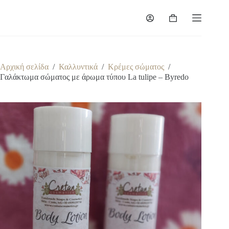
Μετάβαση
στο
Καλάθι
περιεχόμενο
Αγορών
Αρχική σελίδα
/
Καλλυντικά
/
Κρέμες σώματος
/
Γαλάκτωμα σώματος με άρωμα τύπου La tulipe – Byredo