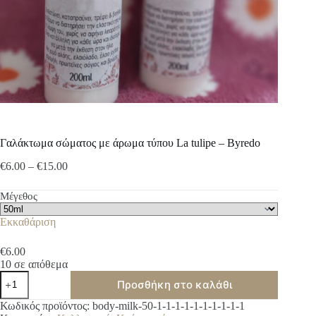
Γαλάκτωμα σώματος με άρωμα τύπου La tulipe – Byredo
Price
€
6.00
–
€
15.00
range:
€6.00
Μέγεθος
through
€15.00
Εκκαθάριση
€
6.00
10 σε απόθεμα
Γαλάκτωμα
Προσθήκη στο καλάθι
σώματος
με
A
Κωδικός προϊόντος:
body-milk-50-1-1-1-1-1-1-1-1-1-1
άρωμα