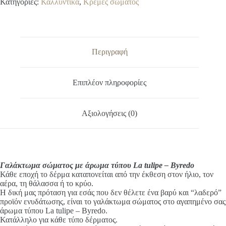
l
Κατηγορίες:
Καλλυντικά
,
Κρέμες σώματος
τύπου
t
La
e
tulipe
r
-
n
Byredo
a
ποσότητα
Περιγραφή
t
i
v
Επιπλέον πληροφορίες
e
:
Αξιολογήσεις (0)
Γαλάκτωμα σώματος με άρωμα τύπου La tulipe – Byredo
Κάθε εποχή το δέρμα καταπονείται από την έκθεση στον ήλιο, τον
αέρα, τη θάλασσα ή το κρύο.
Η δική μας πρόταση για εσάς που δεν θέλετε ένα βαρύ και “λαδερό”
προϊόν ενυδάτωσης, είναι το γαλάκτωμα σώματος στο αγαπημένο σας
άρωμα τύπου La tulipe – Byredo.
Κατάλληλο για κάθε τύπο δέρματος.