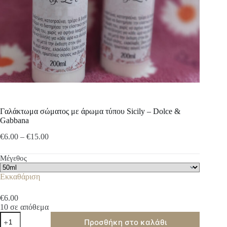
Γαλάκτωμα σώματος με άρωμα τύπου Sicily – Dolce &
Gabbana
Price
€
6.00
–
€
15.00
range:
€6.00
Μέγεθος
through
€15.00
Εκκαθάριση
€
6.00
10 σε απόθεμα
Γαλάκτωμα
Προσθήκη στο καλάθι
σώματος