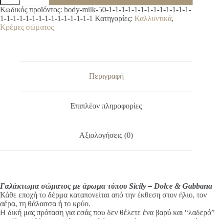
με
A
Κωδικός προϊόντος:
body-milk-50-1-1-1-1-1-1-1-1-1-1-1-1-1-
άρωμα
l
1-1-1-1-1-1-1-1-1-1-1-1-1-1-1
Κατηγορίες:
Καλλυντικά
,
τύπου
t
Κρέμες σώματος
Sicily
e
-
r
Dolce
n
&
a
Gabbana
t
ποσότητα
Περιγραφή
i
v
e
Επιπλέον πληροφορίες
:
Αξιολογήσεις (0)
Γαλάκτωμα σώματος με άρωμα τύπου Sicily – Dolce & Gabbana
Κάθε εποχή το δέρμα καταπονείται από την έκθεση στον ήλιο, τον
αέρα, τη θάλασσα ή το κρύο.
Η δική μας πρόταση για εσάς που δεν θέλετε ένα βαρύ και “λαδερό”