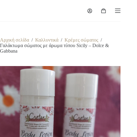
Μετάβαση
στο
Καλάθι
περιεχόμενο
Αγορών
Αρχική σελίδα
/
Καλλυντικά
/
Κρέμες σώματος
/
Γαλάκτωμα σώματος με άρωμα τύπου Sicily – Dolce &
Gabbana