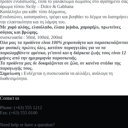
προϊόν ενυδάτωσης, είναι το γαλάκτωμα σώματος στο αγαπημένο σας
άρωμα τύπου Sicily – Dolce & Gabbana
Κατάλληλο για κάθε τύπο δέρματος.
Ενυδατώνει, καταπραϋνει, τρέφει και βοηθάει το δέρμα να διατηρήσει
την ελαστικότητα και τη λάμψη του.
Με χυμό αλόης, ελαιόλαδο, έλαιο jojoba, χαμομήλι, πρωτεϊνες
σόγιας και βρώμης.
συσκευασία : 50ml, 100ml, 200ml
Όλα μας τα προϊόντα είναι 100% χειροποίητα και παρασκευάζονται
με φυσικές πρώτες ύλες, κατόπιν παραγγελίας για να τα
παραλαμβάνετε φρέσκα, γι’αυτό και η διάρκεια ζωής τους είναι 12
μήνες από την ημερομηνία παρασκευής.
Τα προϊόντα μας δε δοκιμάζονται σε ζώα, σε κανένα στάδιο της
παραγωγής τους.
Σημείωση :
Ενδέχεται η συσκευασία να αλλάξει, ανάλογα τη
διαθεσιμότητα.
Contact us
Phone: (+63) 555 1212
Fax: (+63) 555 0100
Need help or have a question?