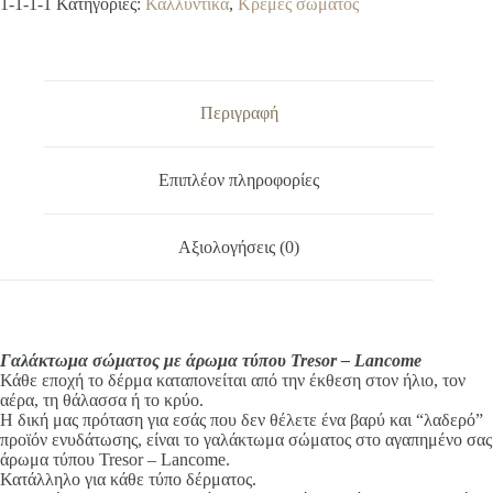
l
1-1-1-1
Κατηγορίες:
Καλλυντικά
,
Κρέμες σώματος
τύπου
t
Tresor
e
-
r
Lancome
n
ποσότητα
a
Περιγραφή
t
i
v
Επιπλέον πληροφορίες
e
:
Αξιολογήσεις (0)
Γαλάκτωμα σώματος με άρωμα τύπου Tresor – Lancome
Κάθε εποχή το δέρμα καταπονείται από την έκθεση στον ήλιο, τον
αέρα, τη θάλασσα ή το κρύο.
Η δική μας πρόταση για εσάς που δεν θέλετε ένα βαρύ και “λαδερό”
προϊόν ενυδάτωσης, είναι το γαλάκτωμα σώματος στο αγαπημένο σας
άρωμα τύπου Tresor – Lancome.
Κατάλληλο για κάθε τύπο δέρματος.