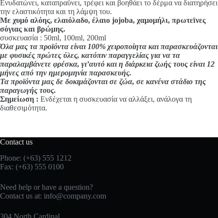
Ενυδατώνει, καταπραϋνει, τρέφει και βοηθάει το δέρμα να διατηρήσει
την ελαστικότητα και τη λάμψη του.
Με χυμό αλόης, ελαιόλαδο, έλαιο jojoba, χαμομήλι, πρωτεϊνες
σόγιας και βρώμης.
συσκευασία : 50ml, 100ml, 200ml
Όλα μας τα προϊόντα είναι 100% χειροποίητα και παρασκευάζονται
με φυσικές πρώτες ύλες, κατόπιν παραγγελίας για να τα
παραλαμβάνετε φρέσκα, γι’αυτό και η διάρκεια ζωής τους είναι 12
μήνες από την ημερομηνία παρασκευής.
Τα προϊόντα μας δε δοκιμάζονται σε ζώα, σε κανένα στάδιο της
παραγωγής τους.
Σημείωση :
Ενδέχεται η συσκευασία να αλλάξει, ανάλογα τη
διαθεσιμότητα.
Contact us
Phone: (+63) 555 1212
Fax: (+63) 555 0100
Need help or have a question?
Contact us at:
info@company.com
304 North Cardinal