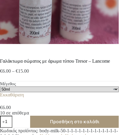
Γαλάκτωμα σώματος με άρωμα τύπου Tresor – Lancome
Price
€
6.00
–
€
15.00
range:
€6.00
Μέγεθος
through
€15.00
Εκκαθάριση
€
6.00
10 σε απόθεμα
Γαλάκτωμα
Προσθήκη στο καλάθι
σώματος
με
A
Κωδικός προϊόντος:
body-milk-50-1-1-1-1-1-1-1-1-1-1-1-1-1-
άρωμα