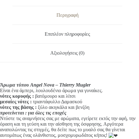
e
Mugler
r
ποσότητα
n
Περιγραφή
a
t
i
Επιπλέον πληροφορίες
v
e
:
Αξιολογήσεις (0)
Άρωμα τύπου Angel Nova – Thierry Mugler
Είναι ένα άμπερι, λουλουδένιο άρωμα για γυναίκες.
νότες κορυφής
:
βατόμουρο και λίτσι
μεσαίες νότες :
τριαντάφυλλο Δαμασκού
νότες της βάσης :
ξύλο ακιγκάλα και βενζόη
προτείνεται : για όλες τις εποχές
Ντύστε τις αναμνήσεις σας με αρώματα, εγείρετε εκτός την αφή, την
όραση και τη γεύση και την αίσθηση της όσφρησης. Αργότερα
αναπολώντας τις στιγμές, θα δείτε πως το μυαλό σας θα γίνεται
αυτομάτως ένας ολάνθιστος, μοσχομυρωδάτος κήπος!