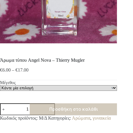
Άρωμα τύπου Angel Nova – Thierry Mugler
Price
€
6.00
–
€
17.00
range:
€6.00
Μέγεθος
through
€17.00
Άρωμα
Προσθήκη στο καλάθι
τύπου
Angel
A
Κωδικός προϊόντος:
Μ/Δ
Κατηγορίες:
Αρώματα
,
γυναικεία
Nova
l
-
t
Thierry