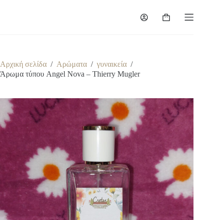
Μετάβαση
στο
Καλάθι
περιεχόμενο
Αγορών
Αρχική σελίδα
/
Αρώματα
/
γυναικεία
/
Άρωμα τύπου Angel Nova – Thierry Mugler