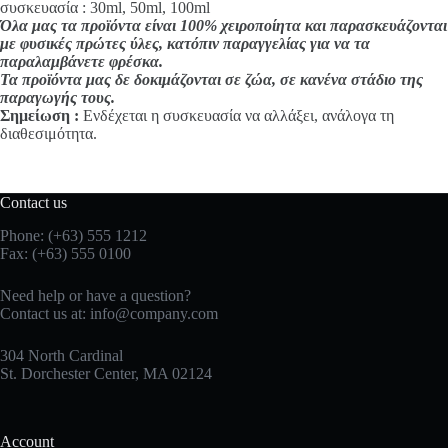
συσκευασία : 30ml, 50ml, 100ml
Όλα μας τα προϊόντα είναι 100% χειροποίητα και παρασκευάζονται
με φυσικές πρώτες ύλες, κατόπιν παραγγελίας για να τα
παραλαμβάνετε φρέσκα.
Τα προϊόντα μας δε δοκιμάζονται σε ζώα, σε κανένα στάδιο της
παραγωγής τους.
Σημείωση :
Ενδέχεται η συσκευασία να αλλάξει, ανάλογα τη
διαθεσιμότητα.
Contact us
Phone: (+63) 555 1212
Fax: (+63) 555 0100
Need help or have a question?
Contact us at:
info@company.com
304 North Cardinal
St. Dorchester Center, MA 02124
Account