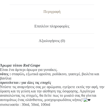
e
r
n
Περιγραφή
a
t
i
Επιπλέον πληροφορίες
v
e
:
Αξιολογήσεις (0)
Άρωμα τύπου Red Grape
Είναι ένα άμπερι άρωμα για γυναίκες.
νότες
:
σταφύλι
,
εξωτικά φρούτα, ροδάκινο, γιασεμί, βιολέτα και
βανίλια
προτείνεται : για όλες τις εποχές
Ντύστε τις αναμνήσεις σας με αρώματα, εγείρετε εκτός την αφή, την
όραση και τη γεύση και την αίσθηση της όσφρησης. Αργότερα
αναπολώντας τις στιγμές, θα δείτε πως το μυαλό σας θα γίνεται
αυτομάτως ένας ολάνθιστος, μοσχομυρωδάτος κήπος!
συσκευασία : 30ml, 50ml, 100ml