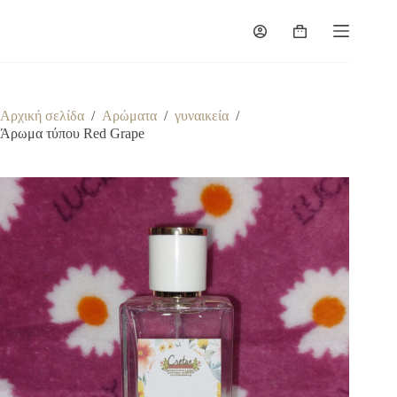
Μετάβαση
στο
Καλάθι
περιεχόμενο
Αγορών
Αρχική σελίδα
/
Αρώματα
/
γυναικεία
/
Άρωμα τύπου Red Grape