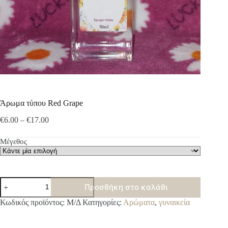
Άρωμα τύπου Red Grape
Price
€
6.00
–
€
17.00
range:
€6.00
Μέγεθος
through
€17.00
Άρωμα
Προσθήκη στο καλάθι
τύπου
Red
A
Κωδικός προϊόντος:
Μ/Δ
Κατηγορίες:
Αρώματα
,
γυναικεία
Grape
l
ποσότητα
t