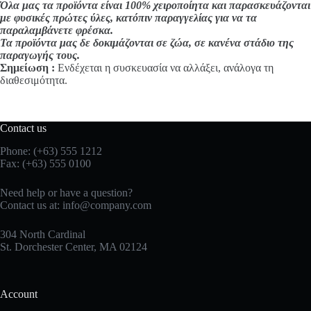
Όλα μας τα προϊόντα είναι 100% χειροποίητα και παρασκευάζονται
με φυσικές πρώτες ύλες, κατόπιν παραγγελίας για να τα
παραλαμβάνετε φρέσκα.
Τα προϊόντα μας δε δοκιμάζονται σε ζώα, σε κανένα στάδιο της
παραγωγής τους.
Σημείωση :
Ενδέχεται η συσκευασία να αλλάξει, ανάλογα τη
διαθεσιμότητα.
Contact us
Phone: (+63) 555 1212
Fax: (+63) 555 0100
Need help or have a question?
Contact us at:
info@company.com
304 North Cardinal
St. Dorchester Center, MA 02124
Account