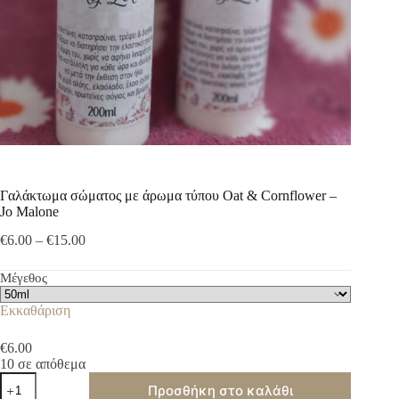
Γαλάκτωμα σώματος με άρωμα τύπου Oat & Cornflower –
Jo Malone
Price
€
6.00
–
€
15.00
range:
€6.00
Μέγεθος
through
€15.00
Εκκαθάριση
€
6.00
10 σε απόθεμα
Γαλάκτωμα
Προσθήκη στο καλάθι
σώματος