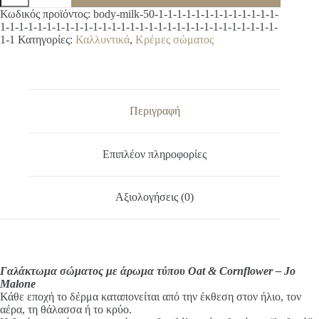
με
A
Κωδικός προϊόντος:
body-milk-50-1-1-1-1-1-1-1-1-1-1-1-1-1-
άρωμα
l
1-1-1-1-1-1-1-1-1-1-1-1-1-1-1-1-1-1-1-1-1-1-1-1-1-1-1-1-1-1-
τύπου
t
1-1
Κατηγορίες:
Καλλυντικά
,
Κρέμες σώματος
Oat
e
&
r
Cornflower
n
-
a
Jo
t
Malone
Περιγραφή
i
ποσότητα
v
e
Επιπλέον πληροφορίες
:
Αξιολογήσεις (0)
Γαλάκτωμα σώματος με άρωμα τύπου Oat & Cornflower – Jo
Malone
Κάθε εποχή το δέρμα καταπονείται από την έκθεση στον ήλιο, τον
αέρα, τη θάλασσα ή το κρύο.