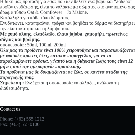
Η δική μας πρόταση για εσάς που δεν θέλετε ένα βαρύ και “λαδερό”
προϊόν ενυδάτωσης, είναι το γαλάκτωμα σώματος στο αγαπημένο σας
άρωμα τύπου Oat & Cornflower – Jo Malone.
Κατάλληλο για κάθε τύπο δέρματος.
Ενυδατώνει, καταπραϋνει, τρέφει και βοηθάει το δέρμα να διατηρήσει
την ελαστικότητα και τη λάμψη του.
Με χυμό αλόης, ελαιόλαδο, έλαιο jojoba, χαμομήλι, πρωτεϊνες
σόγιας και βρώμης.
συσκευασία : 50ml, 100ml, 200ml
Όλα μας τα προϊόντα είναι 100% χειροποίητα και παρασκευάζονται
με φυσικές πρώτες ύλες, κατόπιν παραγγελίας για να τα
παραλαμβάνετε φρέσκα, γι’αυτό και η διάρκεια ζωής τους είναι 12
μήνες από την ημερομηνία παρασκευής.
Τα προϊόντα μας δε δοκιμάζονται σε ζώα, σε κανένα στάδιο της
παραγωγής τους.
Σημείωση :
Ενδέχεται η συσκευασία να αλλάξει, ανάλογα τη
διαθεσιμότητα.
Contact us
Phone: (+63) 555 1212
Fax: (+63) 555 0100