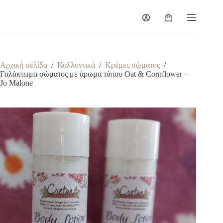
Μετάβαση
στο
Καλάθι
περιεχόμενο
Αγορών
Αρχική σελίδα
/
Καλλυντικά
/
Κρέμες σώματος
/
Γαλάκτωμα σώματος με άρωμα τύπου Oat & Cornflower –
Jo Malone