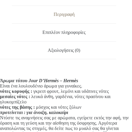
e
ποσότητα
r
n
Περιγραφή
a
t
i
Επιπλέον πληροφορίες
v
e
:
Αξιολογήσεις (0)
Άρωμα τύπου Jour D’Hermès – Hermès
Είναι ένα λουλουδένιο άρωμα για γυναίκες.
νότες κορυφής
:
γκρειπ φρουτ, λεμόνι και υδάτινες νότες
μεσαίες νότες :
λευκά άνθη, γαρδένια, νότες πρασίνου και
γλυκομπίζελο
νότες της βάσης :
μόσχος και νότες ξύλων
προτείνεται : για άνοιξη, καλοκαίρι
Ντύστε τις αναμνήσεις σας με αρώματα, εγείρετε εκτός την αφή, την
όραση και τη γεύση και την αίσθηση της όσφρησης. Αργότερα
αναπολώντας τις στιγμές, θα δείτε πως το μυαλό σας θα γίνεται