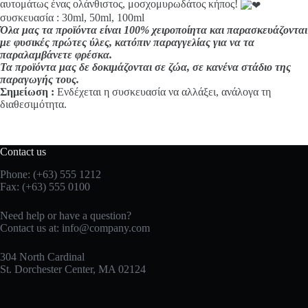
αυτομάτως ένας ολάνθιστος, μοσχομυρωδάτος κήπος!
συσκευασία : 30ml, 50ml, 100ml
Όλα μας τα προϊόντα είναι 100% χειροποίητα και παρασκευάζονται
με φυσικές πρώτες ύλες, κατόπιν παραγγελίας για να τα
παραλαμβάνετε φρέσκα.
Τα προϊόντα μας δε δοκιμάζονται σε ζώα, σε κανένα στάδιο της
παραγωγής τους.
Σημείωση :
Ενδέχεται η συσκευασία να αλλάξει, ανάλογα τη
διαθεσιμότητα.
Contact us
Phone: (+63) 555 1212
Fax: (+63) 555 0100
Need help or have a question?
Contact us at:
info@company.com
304 North Cardinal
St. Dorchester Center, MA 02124