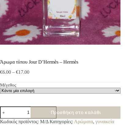
Άρωμα τύπου Jour D’Hermès – Hermès
Price
€
6.00
–
€
17.00
range:
€6.00
Μέγεθος
through
€17.00
Άρωμα
Προσθήκη στο καλάθι
τύπου
Jour
A
Κωδικός προϊόντος:
Μ/Δ
Κατηγορίες:
Αρώματα
,
γυναικεία
D'Hermès
l
-
t
Hermès